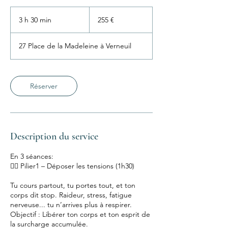
255
euros
3 h 30 min
3
255 €
h
3
27 Place de la Madeleine à Verneuil
0
m
i
n
Réserver
Description du service
En 3 séances:
💆‍♀️ Pilier1 – Déposer les tensions (1h30)
Tu cours partout, tu portes tout, et ton
corps dit stop. Raideur, stress, fatigue
nerveuse... tu n’arrives plus à respirer.
Objectif : Libérer ton corps et ton esprit de
la surcharge accumulée.