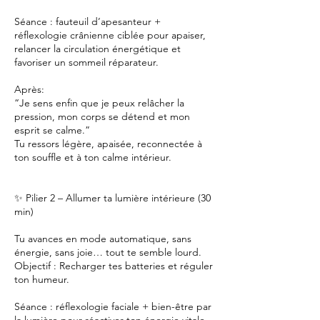
Séance : fauteuil d’apesanteur +
réflexologie crânienne ciblée pour apaiser,
relancer la circulation énergétique et
favoriser un sommeil réparateur.
Après:
“Je sens enfin que je peux relâcher la
pression, mon corps se détend et mon
esprit se calme.”
Tu ressors légère, apaisée, reconnectée à
ton souffle et à ton calme intérieur.
✨ Pilier 2 – Allumer ta lumière intérieure (30
min)
Tu avances en mode automatique, sans
énergie, sans joie… tout te semble lourd.
Objectif : Recharger tes batteries et réguler
ton humeur.
Séance : réflexologie faciale + bien-être par
la lumière pour réactiver ton énergie vitale