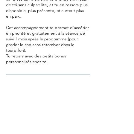
de toi sans culpabilité, et tu en ressors plus
disponible, plus présente, et surtout plus
en paix.
Cet accompagnement te permet d'accéder
en priorité et gratuitement à la séance de
suivi 1 mois après le programme (pour
garder le cap sans retomber dans le
tourbillon).
Tu repars avec des petits bonus
personnalisés chez toi.
Coordonnées
27 Place de la Madeleine, Verneuil d'Avre et
d'Iton, France